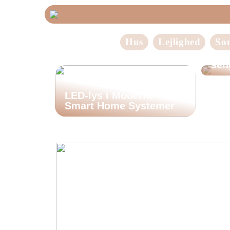
Hus
Lejlighed
So
Fin
sen
LED-lys i Moderne
Smart Home Systemer