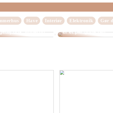
mmerhus
Have
Interiør
Elektronik
Gør d
Mangler du bedre
d det perfekte
belysning i dit hus? 
getøj hos Sinnerup
er et par gode råd