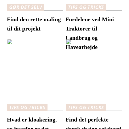
GØR DET SELV
TIPS OG TRICKS
Find den rette maling
Fordelene ved Mini
til dit projekt
Traktorer til
Landbrug og
Havearbejde
TIPS OG TRICKS
TIPS OG TRICKS
Hvad er kloakering,
Find det perfekte
og hvorfor er det
dansk design sofabord