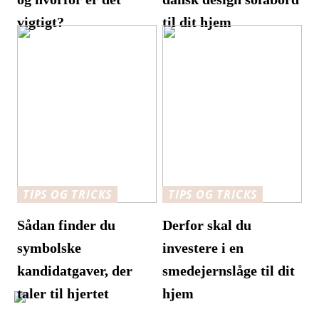
vigtigt?
til dit hjem
TIPS OG TRICKS
TIPS OG TRICKS
Sådan finder du
Derfor skal du
symbolske
investere i en
kandidatgaver, der
smedejernslåge til dit
taler til hjertet
hjem