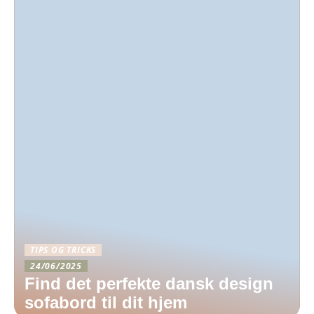
TIPS OG TRICKS
24/06/2025
Find det perfekte dansk design
sofabord til dit hjem