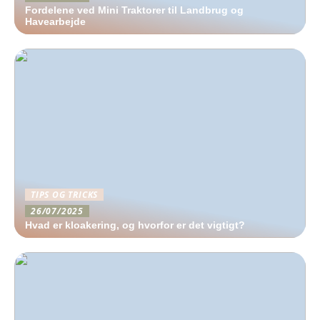
Fordelene ved Mini Traktorer til Landbrug og
Havearbejde
TIPS OG TRICKS
26/07/2025
Hvad er kloakering, og hvorfor er det vigtigt?