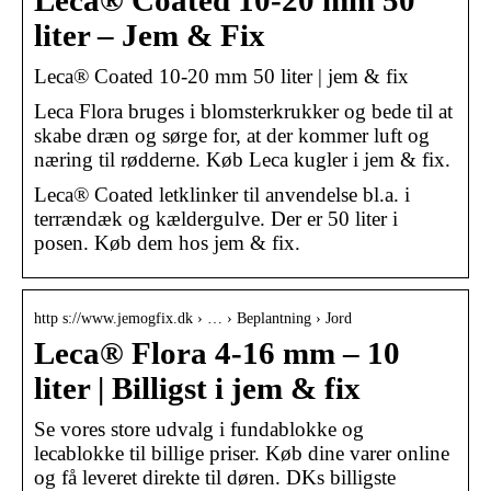
Leca® Coated 10-20 mm 50
liter – Jem & Fix
Leca® Coated 10-20 mm 50 liter | jem & fix
Leca Flora bruges i blomsterkrukker og bede til at
skabe dræn og sørge for, at der kommer luft og
næring til rødderne. Køb Leca kugler i jem & fix.
Leca® Coated letklinker til anvendelse bl.a. i
terrændæk og kældergulve. Der er 50 liter i
posen. Køb dem hos jem & fix.
http s://www.jemogfix.dk › … › Beplantning › Jord
Leca® Flora 4-16 mm – 10
liter | Billigst i jem & fix
Se vores store udvalg i fundablokke og
lecablokke til billige priser. Køb dine varer online
og få leveret direkte til døren. DKs billigste