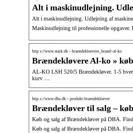
Alt i maskinudlejning. Ud
Alt i maskinudlejning. Udlejning af maskiner 
Maskinudlejning til professionelle opgaver. H
http s://www.stark.dk › braendekloevere_brand~al-ko
Brændekløvere Al-ko » kø
AL-KO LSH 520/5 Brændekløver. 1-5 hverdage
kurv …
http s://www.dba.dk › produkt-braendekloever
Brændekløver til salg – køb
Køb og salg af Brændekløver på DBA. Find n
Køb og salg af Brændekløver på DBA. Find n