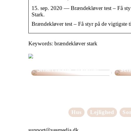
15. sep. 2020 — Brændekløver test – Få sty
Stark.
Brændekløver test – Få styr på de vigtigste 
Keywords: brændekløver stark
LED-lys i Moderne
Fin
Smart Home Systemer
sen
Hus
Lejlighed
So
support@yesmedia.dk