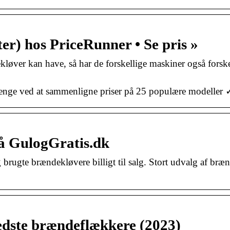
r) hos PriceRunner • Se pris »
løver kan have, så har de forskellige maskiner også forske
ge ved at sammenligne priser på 25 populære modeller ✓
å GulogGratis.dk
brugte brændekløvere billigt til salg. Stort udvalg af br
edste brændeflækkere (2023)