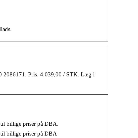
llads.
70 2086171. Pris. 4.039,00 / STK. Læg i
l billige priser på DBA.
il billige priser på DBA