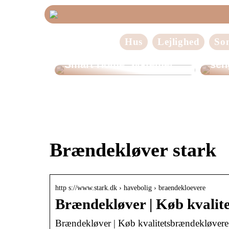
Hus
Lejlighed
So
LED-lys i Moderne
Fin
Smart Home Systemer
sen
Brændekløver stark
http s://www.stark.dk › havebolig › braendekloevere
Brændekløver | Køb kvalit
Brændekløver | Køb kvalitetsbrændekløver