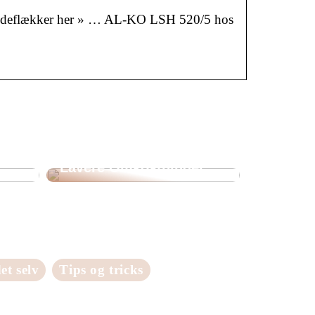
 brændeflækker her » … AL-KO LSH 520/5 hos
Energibesparelse i
Her
Køleanlæg: Tips til
Lavere Omkostninger
et selv
Tips og tricks