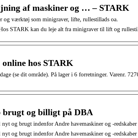
lejning af maskiner og … – STARK
og værktøj som minigraver, lifte, rullestillads oa.
os STARK kan du leje alt fra minigraver til lift og rullesti
b online hos STARK
 (se dit område). På lager i 6 forretninger. Varenr. 72
 brugt og billigt på DBA
yt og brugt indenfor Andre havemaskiner og -redskaber ti
yt og brugt indenfor Andre havemaskiner og -redskaber t