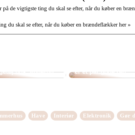
r på de vigtigste ting du skal se efter, når du køber en
ting du skal se efter, når du køber en brændeflækker her »
Mangler du bedre
d det perfekte
belysning i dit hus? 
getøj hos Sinnerup
er et par gode råd
mmerhus
Have
Interiør
Elektronik
Gør d