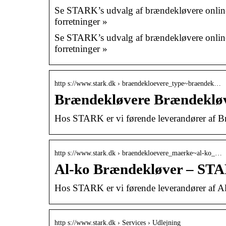
Se STARK’s udvalg af brændekløvere online »
forretninger »
Se STARK’s udvalg af brændekløvere online »
forretninger »
http s://www.stark.dk › braendekloevere_type~braendek…
Brændekløvere Brændekløv
Hos STARK er vi førende leverandører af Bræ
http s://www.stark.dk › braendekloevere_maerke~al-ko_…
Al-ko Brændekløver – ST
Hos STARK er vi førende leverandører af Al-
http s://www.stark.dk › Services › Udlejning