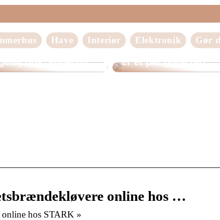
mmerhus
Have
Interiør
Elektronik
Gør d
Mangler du bedre
d det perfekte
belysning i dit hus? 
getøj hos Sinnerup
er et par gode råd
etsbrændekløvere online hos …
e online hos STARK »